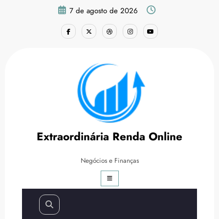
Pular
7 de agosto de 2026
para
o
conteúdo
Como Ganhar Dinheiro Fácil:
10 Formas que Sempre
Extraordinária Renda Online
Funcionam
Negócios e Finanças
Página inicial
Empreendedorismo
Como Ganhar Dinheiro Fácil: 10 Formas que Sempre
Funcionam