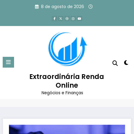
Pular
8 de agosto de 2026
para
o
conteúdo
Como usar o ChatGPT para
ganhar dinheiro: 7 formas fáceis.
Extraordinária Renda
Página inicial
Empreendedorismo
Online
Como usar o ChatGPT para ganhar dinheiro: 7 formas
fáceis.
Negócios e Finanças