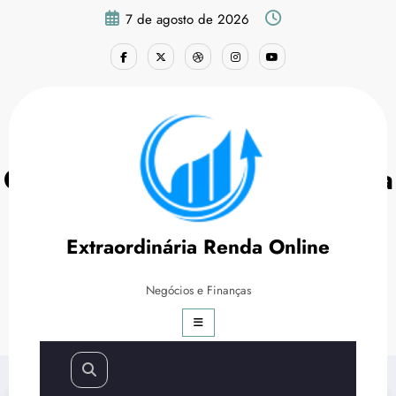
Pular
7 de agosto de 2026
para
o
conteúdo
O que é a Hotmart e como ela
funciona?
Extraordinária Renda Online
Página inicial
Marketing Digital
Negócios e Finanças
O que é a Hotmart e como ela funciona?