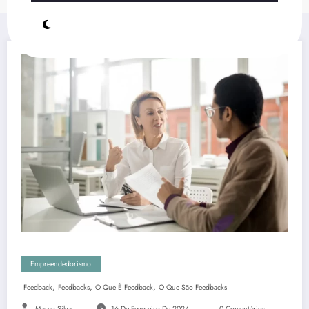
Empreendedorismo
,
,
,
Feedback
Feedbacks
O Que É Feedback
O Que São Feedbacks
Marco Silva
16 De Fevereiro De 2024
0 Comentários