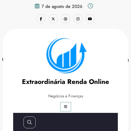
Pular
7 de agosto de 2026
para
o
conteúdo
O que são feedbacks e qual é
a importância para sua
Extraordinária Renda Online
empresa?
Negócios e Finanças
Página inicial
Empreendedorismo
O que são feedbacks e qual é a importância para sua
empresa?