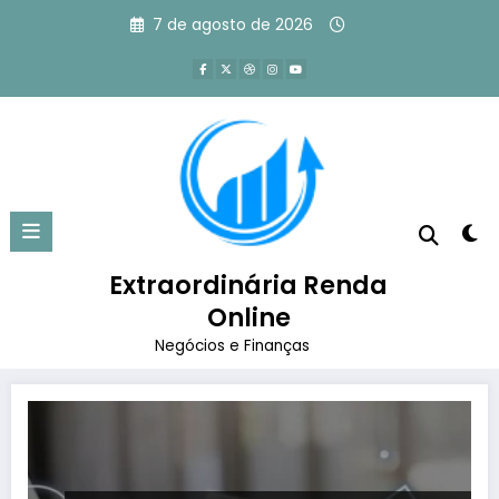
Pular
7 de agosto de 2026
para
o
conteúdo
Tag: afiliados iniciantes no
marketing digital
Extraordinária Renda
Página inicial
afiliados iniciantes no marketing digital
Online
Negócios e Finanças