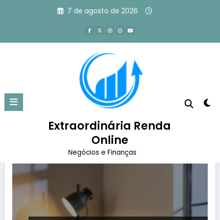
Pular
7 de agosto de 2026
para
o
conteúdo
Tag: marketing de afiliados
Página inicial
marketing de afiliados
Extraordinária Renda
Online
Negócios e Finanças