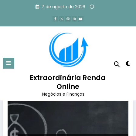
Pular
7 de agosto de 2026
para
o
conteúdo
Tag: como vender mais
Página inicial
como vender mais
Extraordinária Renda
Online
Negócios e Finanças