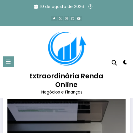
Pular
10 de agosto de 2026
para
o
conteúdo
Tag: Curso de Copywriting
Página inicial
Curso de Copywriting
Extraordinária Renda
Online
Negócios e Finanças