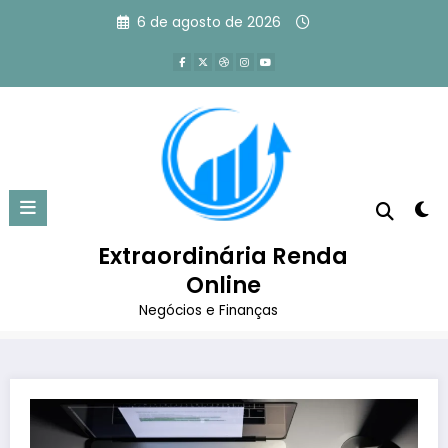
Pular
6 de agosto de 2026
para
o
conteúdo
Um Curso de Copywriting é
Realmente Importante?
Extraordinária Renda
Página inicial
Marketing Digital
Online
Um Curso de Copywriting é Realmente Importante?
Negócios e Finanças