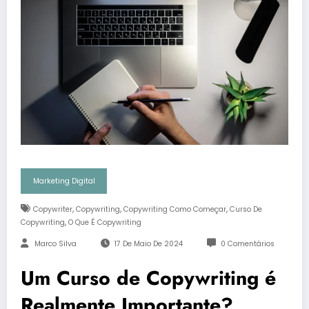
Marketing Digital
,
,
,
Copywriter
Copywriting
Copywriting Como Começar
Curso De
,
Copywriting
O Que É Copywriting
Marco Silva
17 De Maio De 2024
0 Comentários
Um Curso de Copywriting é
Realmente Importante?