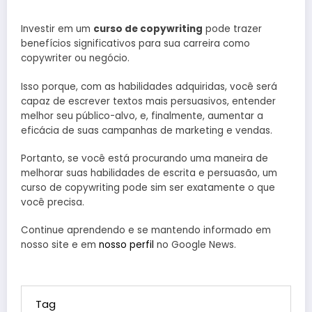
Investir em um
curso de copywriting
pode trazer
benefícios significativos para sua carreira como
copywriter ou negócio.
Isso porque, com as habilidades adquiridas, você será
capaz de escrever textos mais persuasivos, entender
melhor seu público-alvo, e, finalmente, aumentar a
eficácia de suas campanhas de marketing e vendas.
Portanto, se você está procurando uma maneira de
melhorar suas habilidades de escrita e persuasão, um
curso de copywriting pode sim ser exatamente o que
Experiência
Mindset 
você precisa.
Benchmarking:
do Cliente:
Crescime
definição,
Continue aprendendo e se mantendo informado em
Novas
A Chave 
Em 17 de maio,
Em 12 de ma
nosso site e em
nosso perfil
tipos e como
no Google News.
Tendências no
o Sucess
2024
Em 15 de maio, 2024
2024
fazer
Mundo dos
Negócios
Tag