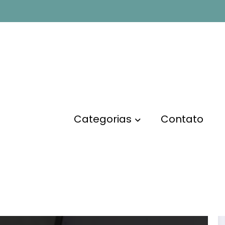
Categorias
Contato
MARKETING DE AFILIADOS
As 6 Melhores Plataformas
de Tráfego Pago para
Afiliados