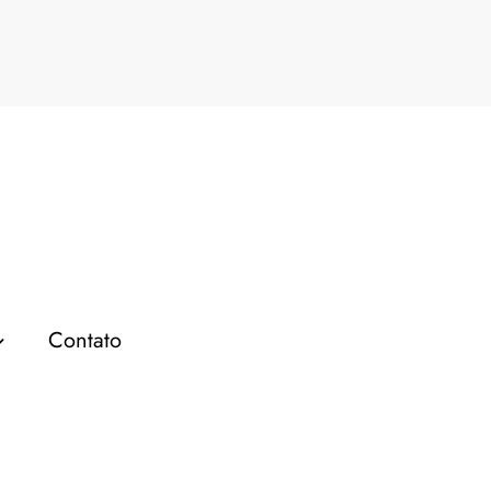
 afiliados
Contato
MARKETING DE AFILIADOS
As 6 Melhores Plataformas
de Tráfego Pago para