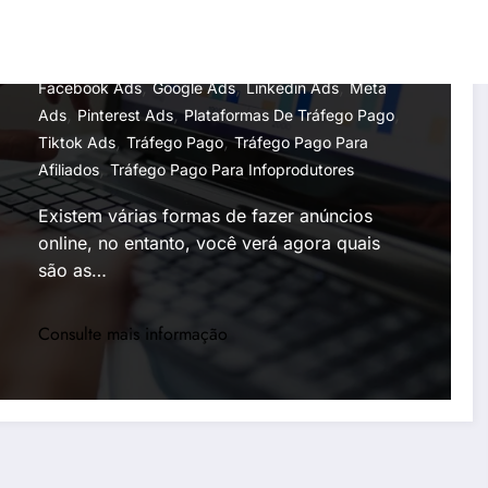
Afiliados
Marco Silva
13 De Janeiro De 2024
,
,
,
Facebook Ads
Google Ads
Linkedin Ads
Meta
,
,
,
Ads
Pinterest Ads
Plataformas De Tráfego Pago
,
,
Tiktok Ads
Tráfego Pago
Tráfego Pago Para
,
Afiliados
Tráfego Pago Para Infoprodutores
Existem várias formas de fazer anúncios
online, no entanto, você verá agora quais
são as…
Consulte mais informação