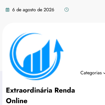
Pular
para
6 de agosto de 2026
o
conteúdo
Tag: tráfego pago para
Categorias
Extraordinária Renda
Online