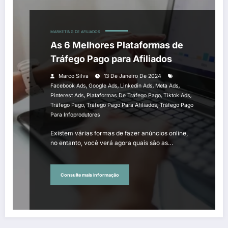
MARKETING DE AFILIADOS
As 6 Melhores Plataformas de
Tráfego Pago para Afiliados
Marco Silva
13 De Janeiro De 2024
,
,
,
,
Facebook Ads
Google Ads
Linkedin Ads
Meta Ads
,
,
,
Pinterest Ads
Plataformas De Tráfego Pago
Tiktok Ads
,
,
Tráfego Pago
Tráfego Pago Para Afiliados
Tráfego Pago
Para Infoprodutores
Existem várias formas de fazer anúncios online,
no entanto, você verá agora quais são as…
Consulte mais informação