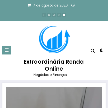
Pular
7 de agosto de 2026
para
o
conteúdo
Tag: tráfego pago para
infoprodutores
Extraordinária Renda
Página inicial
tráfego pago para infoprodutores
Online
Negócios e Finanças