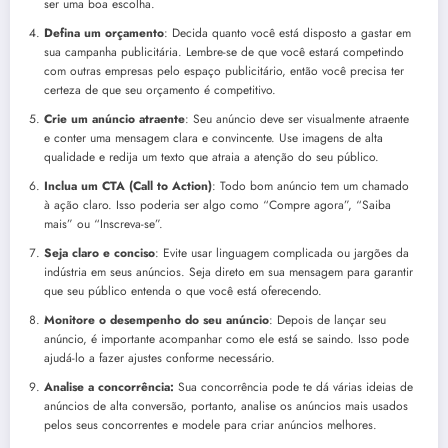
ser uma boa escolha.
Defina um orçamento
: Decida quanto você está disposto a gastar em
sua campanha publicitária. Lembre-se de que você estará competindo
com outras empresas pelo espaço publicitário, então você precisa ter
certeza de que seu orçamento é competitivo.
Crie um anúncio atraente
: Seu anúncio deve ser visualmente atraente
e conter uma mensagem clara e convincente. Use imagens de alta
qualidade e redija um texto que atraia a atenção do seu público.
Inclua um CTA (Call to Action)
: Todo bom anúncio tem um chamado
à ação claro. Isso poderia ser algo como “Compre agora”, “Saiba
mais” ou “Inscreva-se”.
Seja claro e conciso
: Evite usar linguagem complicada ou jargões da
indústria em seus anúncios. Seja direto em sua mensagem para garantir
que seu público entenda o que você está oferecendo.
Monitore o desempenho do seu anúncio
: Depois de lançar seu
anúncio, é importante acompanhar como ele está se saindo. Isso pode
ajudá-lo a fazer ajustes conforme necessário.
Analise a concorrência:
Sua concorrência pode te dá várias ideias de
anúncios de alta conversão, portanto, analise os anúncios mais usados
pelos seus concorrentes e modele para criar anúncios melhores.