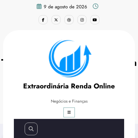
Pular
9 de agosto de 2026
para
o
conteúdo
Tráfego Pago: Como Funciona
e Para Quê Serve?
Extraordinária Renda Online
Página inicial
Marketing Digital
Negócios e Finanças
Tráfego Pago: Como Funciona e Para Quê Serve?