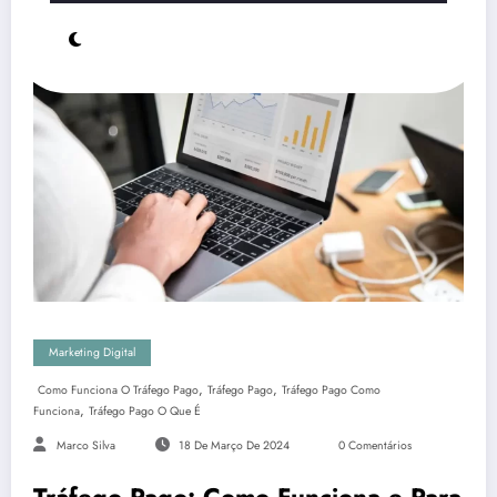
Marketing Digital
,
,
Como Funciona O Tráfego Pago
Tráfego Pago
Tráfego Pago Como
,
Funciona
Tráfego Pago O Que É
Marco Silva
18 De Março De 2024
0 Comentários