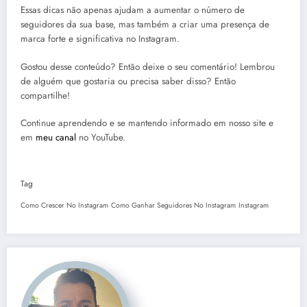
Essas dicas não apenas ajudam a aumentar o número de
seguidores da sua base, mas também a criar uma presença de
marca forte e significativa no Instagram.
Gostou desse conteúdo? Então deixe o seu comentário! Lembrou
de alguém que gostaria ou precisa saber disso? Então
compartilhe!
Continue aprendendo e se mantendo informado em nosso site e
5 Super Livros
7 Melhores
Marketpla
em
meu canal
no YouTube.
Para o
Ferramentas de
Temu Che
Desenvolvimento
Tráfego Pago
Brasil e 
Pessoal
Gigantes
Tag
Como Crescer No Instagram
Como Ganhar Seguidores No Instagram
Instagram