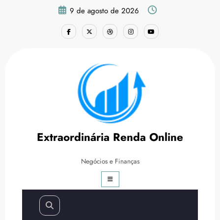
Pular
9 de agosto de 2026
para
o
conteúdo
Como Ganhar Seguidores no
Instagram: 10 Estratégias
Extraordinária Renda Online
Infalíveis
Negócios e Finanças
Página inicial
Marketing Digital
Como Ganhar Seguidores no Instagram: 10 Estratégias
Infalíveis