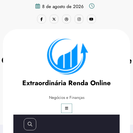
Pular
8 de agosto de 2026
para
o
conteúdo
Como ser um Afiliado Shopee
e Ganhar Dinheiro com isso?
Extraordinária Renda Online
Página inicial
Marketing Digital
Negócios e Finanças
Como ser um Afiliado Shopee e Ganhar Dinheiro com
isso?