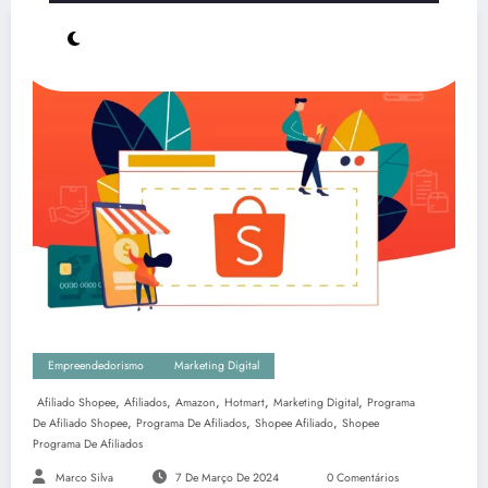
Empreendedorismo
Marketing Digital
,
,
,
,
,
Afiliado Shopee
Afiliados
Amazon
Hotmart
Marketing Digital
Programa
,
,
,
De Afiliado Shopee
Programa De Afiliados
Shopee Afiliado
Shopee
Programa De Afiliados
Marco Silva
7 De Março De 2024
0 Comentários