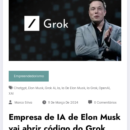
Empreendedorismo
,
,
,
,
,
,
,
Chatgpt
Elon Musk
Grok Ai
Ia
Ia De Elon Musk
Ia Grok
OpenAI
XAI
Marco Silva
11 De Março De 2024
0 Comentários
Empresa de IA de Elon Musk
vai abrir código do Grok