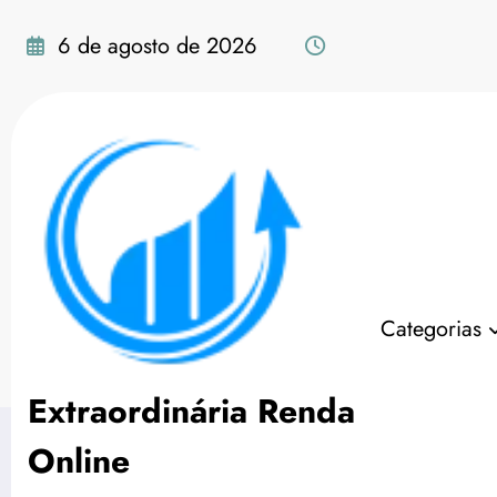
Pular
para
6 de agosto de 2026
o
conteúdo
Google Realiza Corte
Categorias
Página inicial
Empreendedorismo
Goo
Extraordinária Renda
Online