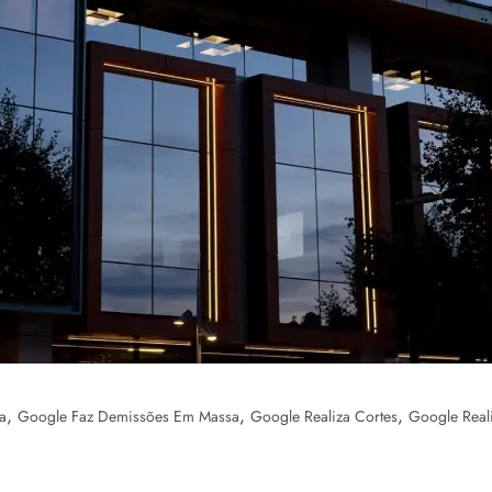
,
,
,
a
Google Faz Demissões Em Massa
Google Realiza Cortes
Google Real