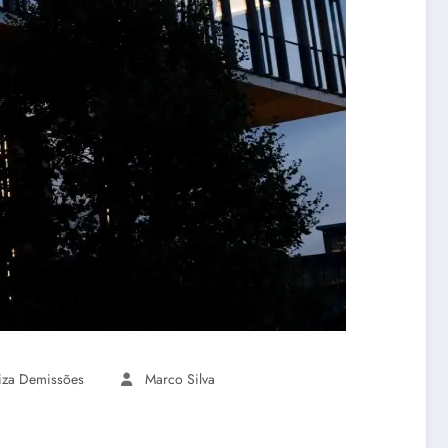
iza Demissões
Marco Silva