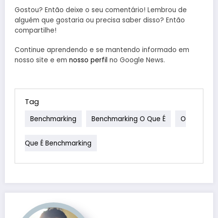
Gostou? Então deixe o seu comentário! Lembrou de
alguém que gostaria ou precisa saber disso? Então
Crescimento
Mindset de
compartilhe!
10 Hábito
da Internet 5G
Crescimento:
Pessoas
Continue aprendendo e se mantendo informado em
no Brasil
A Chave Para
Em 13 de maio,
Em 12 de maio,
nosso site e em
nosso perfil
no Google News.
Sucedid
o Sucesso
2024
2024
Em 11 de mai
Tag
Benchmarking
Benchmarking O Que É
O
Que É Benchmarking