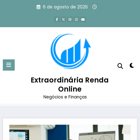
Pular
6 de agosto de 2026
para
o
conteúdo
O que é Benchmarking:
definição, tipos e como fazer
Extraordinária Renda
Página inicial
Empreendedorismo
Online
O que é Benchmarking: definição, tipos e como fazer
Negócios e Finanças