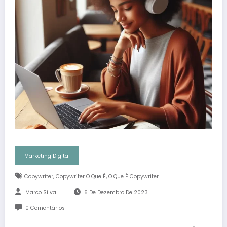
Marketing Digital
,
,
Copywriter
Copywriter O Que É
O Que É Copywriter
Marco Silva
6 De Dezembro De 2023
0 Comentários