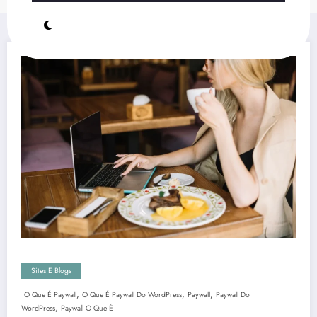
Sites E Blogs
,
,
,
O Que É Paywall
O Que É Paywall Do WordPress
Paywall
Paywall Do
,
WordPress
Paywall O Que É