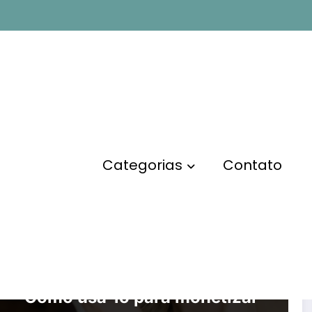
Categorias
Contato
SITES E BLOGS
Paywall do WordPress:
Como usá-lo para monetizar