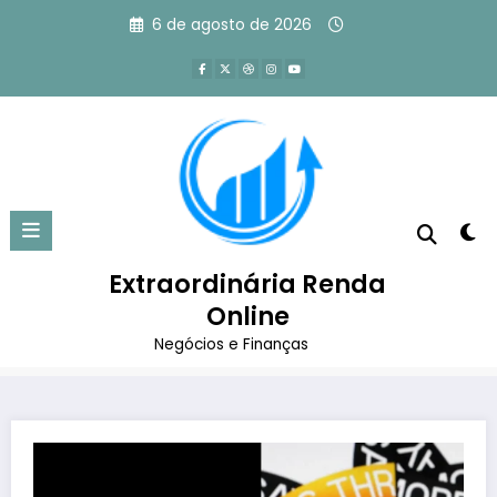
Pular
6 de agosto de 2026
para
o
conteúdo
Threads Ultrapassa X em
Usuários Diários nos EUA
Extraordinária Renda
Página inicial
Marketing Digital
Redes Sociais
Online
Threads Ultrapassa X em Usuários Diários nos EUA
Negócios e Finanças