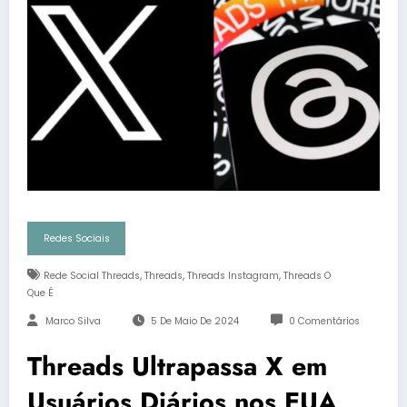
Redes Sociais
,
,
,
Rede Social Threads
Threads
Threads Instagram
Threads O
Que É
Marco Silva
5 De Maio De 2024
0 Comentários
Threads Ultrapassa X em
Usuários Diários nos EUA