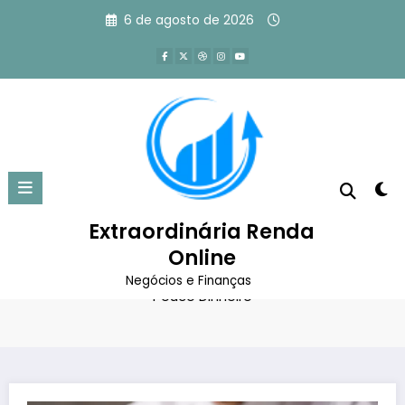
Pular
6 de agosto de 2026
para
o
conteúdo
Negócios Lucrativos: 10 Ideias
Para Começar com Pouco
Dinheiro
Extraordinária Renda
Online
Página inicial
Marketing Digital
Negócios Lucrativos: 10 Ideias Para Começar com
Negócios e Finanças
Pouco Dinheiro