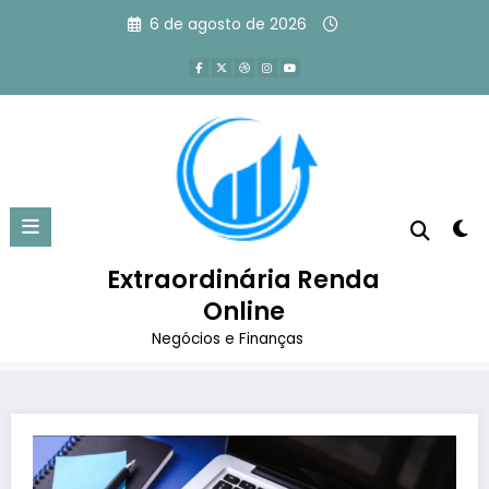
Pular
6 de agosto de 2026
para
o
conteúdo
Como Fazer um Currículo Que Te
Destaca dos Demais
Extraordinária Renda
Página inicial
Marketing Digital
Online
Como Fazer um Currículo Que Te Destaca dos Demais
Negócios e Finanças